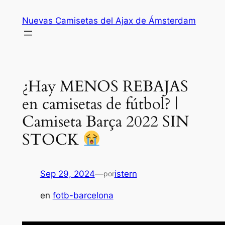
Saltar
Nuevas Camisetas del Ajax de Ámsterdam
al
contenido
¿Hay MENOS REBAJAS
en camisetas de fútbol? |
Camiseta Barça 2022 SIN
STOCK
Sep 29, 2024
—
istern
por
en
fotb-barcelona