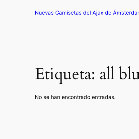
Saltar
Nuevas Camisetas del Ajax de Ámsterd
al
contenido
Etiqueta:
all b
No se han encontrado entradas.