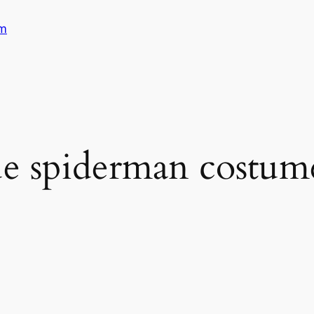
am
lue spiderman costum