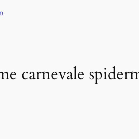
am
me carnevale spide