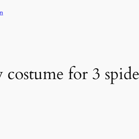
am
y costume for 3 spi