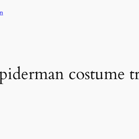
am
 spiderman costume t