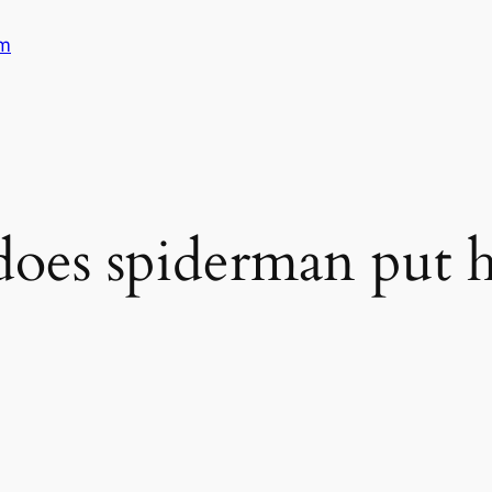
am
oes spiderman put hi