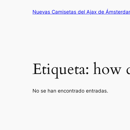
Saltar
Nuevas Camisetas del Ajax de Ámsterd
al
contenido
Etiqueta:
how d
No se han encontrado entradas.