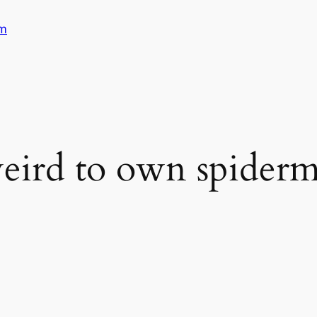
am
 weird to own spider