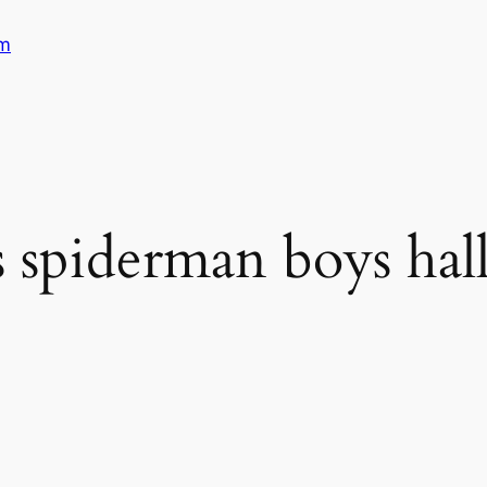
am
s spiderman boys ha