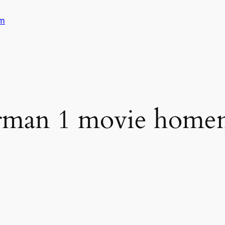
am
erman 1 movie home