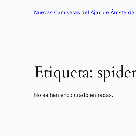
Saltar
Nuevas Camisetas del Ajax de Ámsterd
al
contenido
Etiqueta:
spide
No se han encontrado entradas.