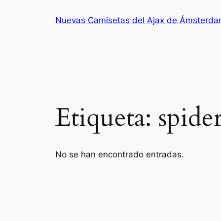
Saltar
Nuevas Camisetas del Ajax de Ámsterd
al
contenido
Etiqueta:
spide
No se han encontrado entradas.