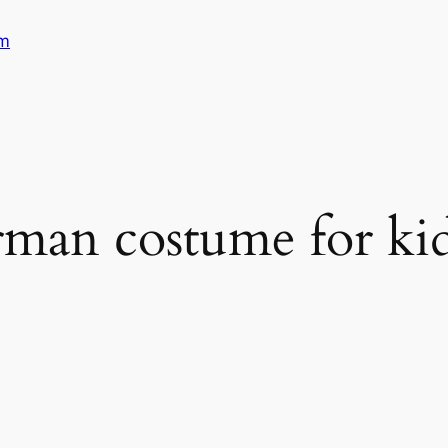
am
rman costume for kid