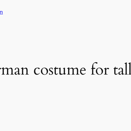
am
rman costume for tal