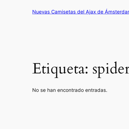
Saltar
Nuevas Camisetas del Ajax de Ámsterd
al
contenido
Etiqueta:
spide
No se han encontrado entradas.