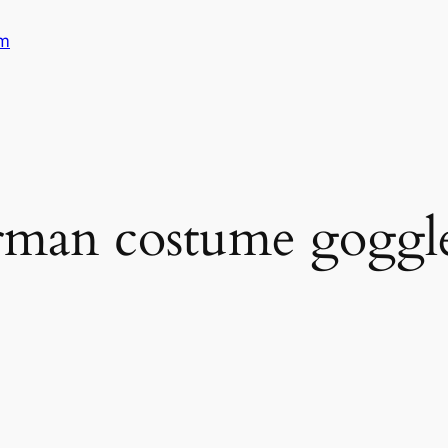
am
rman costume goggl