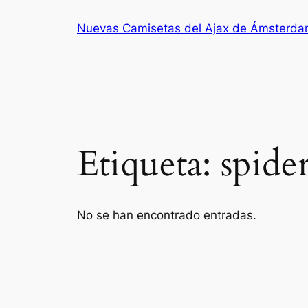
Saltar
Nuevas Camisetas del Ajax de Ámsterd
al
contenido
Etiqueta:
spide
No se han encontrado entradas.