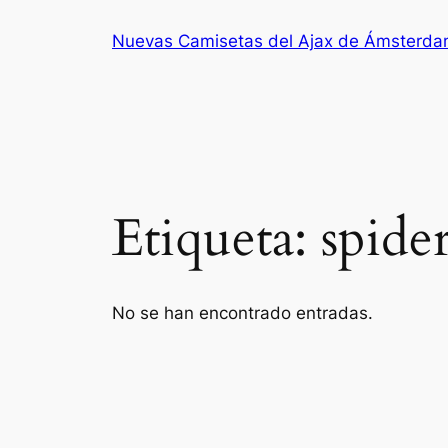
Saltar
Nuevas Camisetas del Ajax de Ámsterd
al
contenido
Etiqueta:
spide
No se han encontrado entradas.