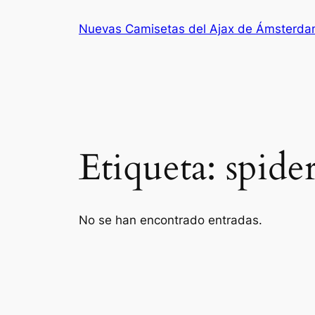
Saltar
Nuevas Camisetas del Ajax de Ámsterd
al
contenido
Etiqueta:
spide
No se han encontrado entradas.