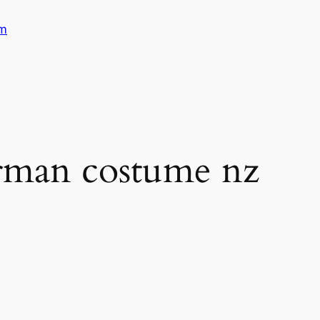
am
rman costume nz