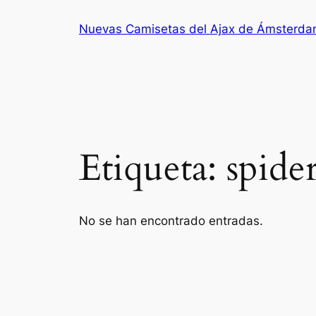
Saltar
Nuevas Camisetas del Ajax de Ámsterd
al
contenido
Etiqueta:
spide
No se han encontrado entradas.