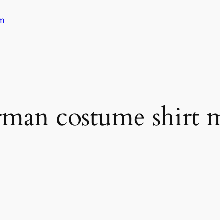
am
rman costume shirt 