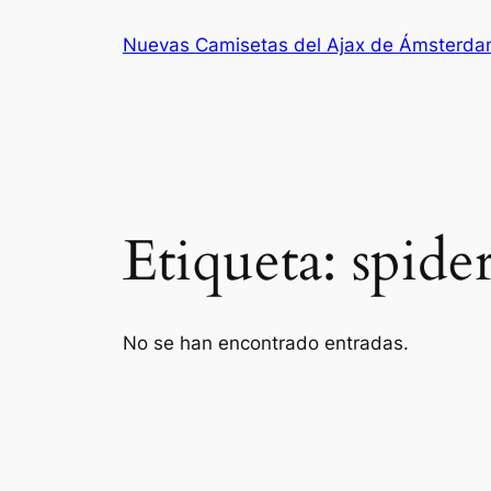
Saltar
Nuevas Camisetas del Ajax de Ámsterd
al
contenido
Etiqueta:
spide
No se han encontrado entradas.