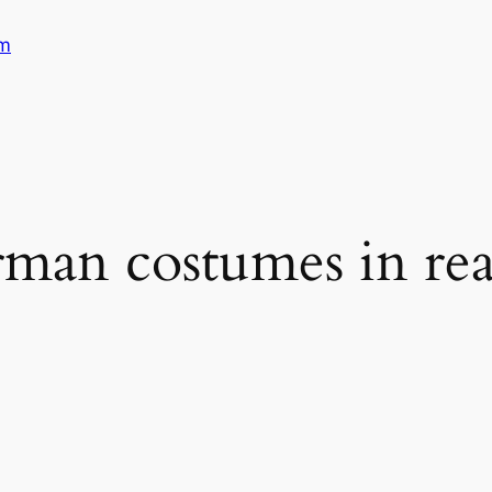
am
rman costumes in real