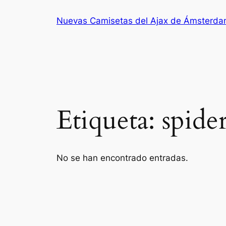
Saltar
Nuevas Camisetas del Ajax de Ámsterd
al
contenido
Etiqueta:
spide
No se han encontrado entradas.