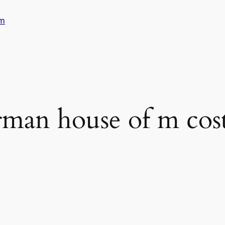
am
rman house of m co