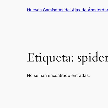
Saltar
Nuevas Camisetas del Ajax de Ámsterd
al
contenido
Etiqueta:
spide
No se han encontrado entradas.