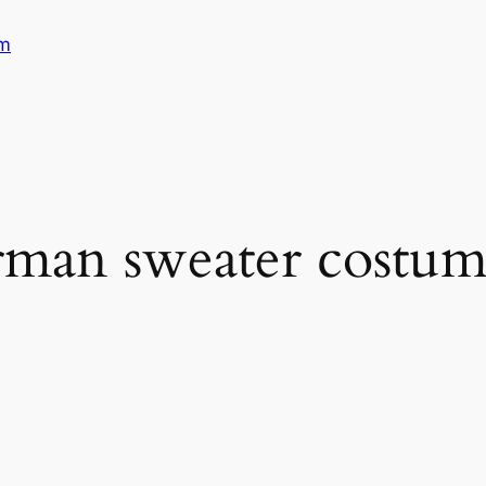
am
rman sweater costu