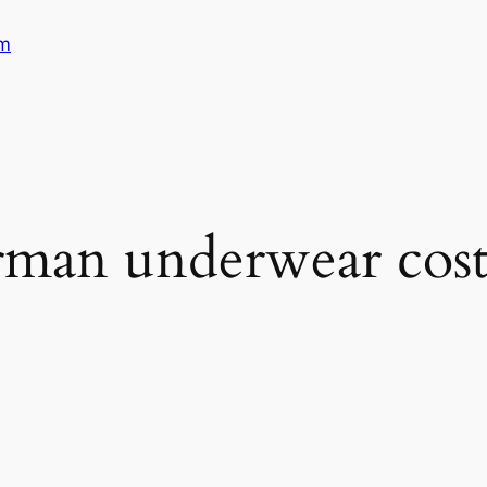
am
rman underwear cos