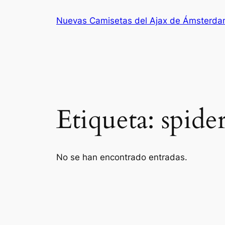
Saltar
Nuevas Camisetas del Ajax de Ámsterd
al
contenido
Etiqueta:
spide
No se han encontrado entradas.