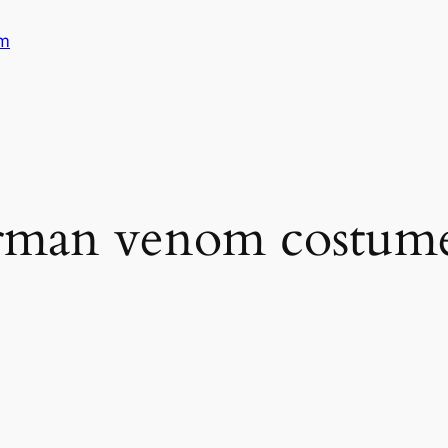
am
rman venom costume