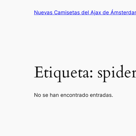
Saltar
Nuevas Camisetas del Ajax de Ámsterd
al
contenido
Etiqueta:
spide
No se han encontrado entradas.