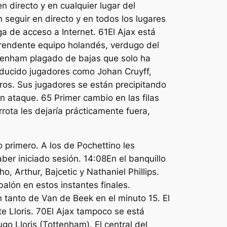
 directo y en cualquier lugar del
seguir en directo y en todos los lugares
a de acceso a Internet. 61El Ajax está
prendente equipo holandés, verdugo del
tenham plagado de bajas que solo ha
oducido jugadores como Johan Cruyff,
tros. Sus jugadores se están precipitando
n ataque. 65 Primer cambio en las filas
ota les dejaría prácticamente fuera,
 primero. A los de Pochettino les
er iniciado sesión. 14:08En el banquillo
, Arthur, Bajcetic y Nathaniel Phillips.
balón en estos instantes finales.
anto de Van de Beek en el minuto 15. El
te Lloris. 70El Ajax tampoco se está
go Lloris (Tottenham). El central del