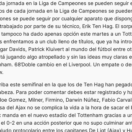
da jornada en la Liga de Campeones se pueden seguir en
ros de cada jornada en la Liga de Campeones se pueden 
ones se puede seguir por cualquier aparato que dispong
abajado por parte de su técnico, Erik Ten Hag. El sor
e, tampoco ha dado apenas opción este martes a un Tot
enfrentamos a un club lleno de títulos, que ya ha intr
r Davids, Patrick Kluivert al mundo del fútbol entre o
 jugando algo atropellado y sin las ideas muy claras e
nham. 68’Doble cambio en el Liverpool. Un empate o derr
w.
riba este semifinal en la que los de Ten Hag han pegado
beza. Para poder comentar debes estar registrado y hab
Joe Gomez, Milner, Firmino, Darwin Núñez, Fabio Carvalho
a del Ajax no se complica la vida a la hora de sacar el 
nda en el nuevo estadio del Tottenham gracias a un t
s el 0-2 en una acción posterior que no supo culminar an
ludo protocolario entre los capitanes De Ligt (Ajax) y Hu