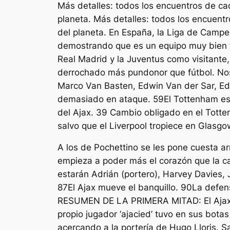
Más detalles: todos los encuentros de ca
planeta. Más detalles: todos los encuent
del planeta. En España, la Liga de Campe
demostrando que es un equipo muy bien tr
Real Madrid y la Juventus como visitant
derrochado más pundonor que fútbol. Nos 
Marco Van Basten, Edwin Van der Sar, Edga
demasiado en ataque. 59El Tottenham está
del Ajax. 39 Cambio obligado en el Totte
salvo que el Liverpool tropiece en Glasgo
A los de Pochettino se les pone cuesta ar
empieza a poder más el corazón que la ca
estarán Adrián (portero), Harvey Davies, 
87El Ajax mueve el banquillo. 90La defens
RESUMEN DE LA PRIMERA MITAD: El Ajax ma
propio jugador ‘ajacied’ tuvo en sus bota
acercando a la portería de Hugo Lloris. Sa