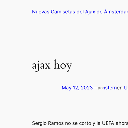
Saltar
Nuevas Camisetas del Ajax de Ámsterd
al
contenido
ajax hoy
May 12, 2023
—
istern
en
U
por
Sergio Ramos no se cortó y la UEFA ahora