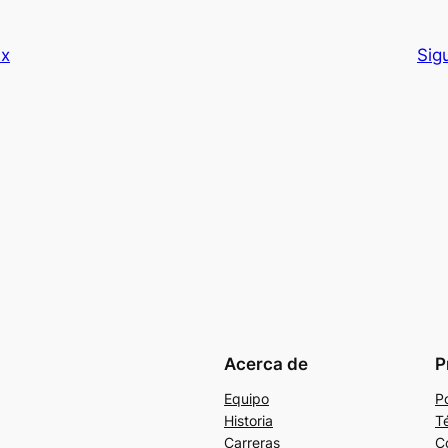
ax
Sig
Acerca de
P
Equipo
Po
Historia
T
Carreras
C