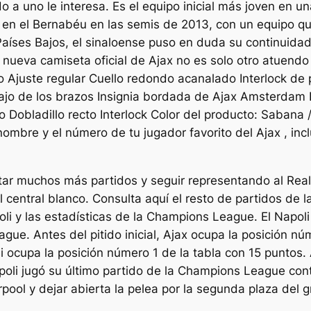
do a uno le interesa. Es el equipo inicial más joven en 
 en el Bernabéu en las semis de 2013, con un equipo q
aíses Bajos, el sinaloense puso en duda su continuida
 nueva camiseta oficial de Ajax no es solo otro atuendo
o Ajuste regular Cuello redondo acanalado Interlock d
o de los brazos Insignia bordada de Ajax Amsterdam In
o Dobladillo recto Interlock Color del producto: Sabana
nombre y el número de tu jugador favorito del Ajax , in
utar muchos más partidos y seguir representando al Rea
l central blanco. Consulta aquí el resto de partidos de 
poli y las estadísticas de la Champions League. El Napol
e. Antes del pitido inicial, Ajax ocupa la posición nú
ocupa la posición número 1 de la tabla con 15 puntos. A
poli jugó su último partido de la Champions League cont
pool y dejar abierta la pelea por la segunda plaza del g