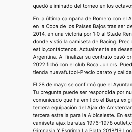
quedó eliminado del torneo en los octavo
En la última campaña de Romero con el AZ,
en la Copa de los Países Bajos tras ser d
2014, en una victoria por 1:0 al Stade Renn
donde vistió la camiseta de Racing. Prec
estilo,contáctenos. Actualmente se desem
Argentina. Al finalizar su contrato pasó 
2022 fichó con el club Boca Juniors. Pue
tienda nuevafutbol-Precio barato y calida
El 28 de mayo se confirmó que el Ayuntami
Tu pregunta puede ser respondida por nue
comunicado que ha emitido el Barça exigie
tercera equipación del Ajax de Amsterdam.
tercera estrella para la Albiceleste. En e
camiseta ajax baratas 1976-1978 outlet,
Gimnasia Y Esgrima La Plata 2018/19 Local