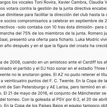
rgos los vocales Toni Rovira, Xavier Cambra, Claudia Vi
os votara contra la gestión de la junta directiva encab
e dimitiese para facilitar la dirección del club hasta la
de socios compromisarios a celebrar en septiembre de 2
ectivos -solo contaba con 10 tras ésta dimisión- para c
 la marcha del 75% de los miembros de la junta. Romero 
aal, presentó una oferta para ficharlo. Luka Modric vivi
r un año después y en el que la figura del croata ha cre
ata de 2008, cuando en un amistoso ante el Cardiff los 
nado el partido y el DJ hizo sonar en el estadio Three L
ente no le anotaron goles. El AZ no pudo retener el títu
, a veinticuatro puntos del F. C. Twente. En la Copa de 
enit de San Petersburgo y AE Larisa, pero terminó en el 
rneo. El 21 de mayo de 2016, el conjunto de Mánchester
l del torneo. Con la goleada al PSV por 6:2, el 20 de ab
rneo. En la Copa de los Países Bajos el equipo tampoco 