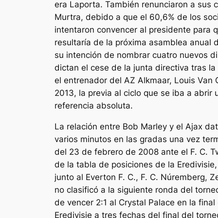
era Laporta. También renunciaron a sus ca
Murtra, debido a que el 60,6% de los soci
intentaron convencer al presidente para qu
resultaría de la próxima asamblea anual 
su intención de nombrar cuatro nuevos dir
dictan el cese de la junta directiva tras
el entrenador del AZ Alkmaar, Louis Van G
2013, la previa al ciclo que se iba a abri
referencia absoluta.
La relación entre Bob Marley y el Ajax d
varios minutos en las gradas una vez termi
del 23 de febrero de 2008 ante el F. C. Tw
de la tabla de posiciones de la Eredivisie
junto al Everton F. C., F. C. Núremberg, Z
no clasificó a la siguiente ronda del to
de vencer 2:1 al Crystal Palace en la fina
Eredivisie a tres fechas del final del to