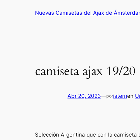
Saltar
Nuevas Camisetas del Ajax de Ámsterd
al
contenido
camiseta ajax 19/20
Abr 20, 2023
—
istern
en
U
por
Selección Argentina que con la camiseta d