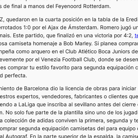
s de final a manos del Feyenoord Rotterdam.
 quedaron en la cuarta posición en la tabla de la Eredi
errotados 1:0 por el Ajax de Ámsterdam. Romero jugó un p
ais. Este partido, que finalizó en una victoria por 4:2,
t
iosa camiseta homenaje a Bob Marley. Si planea compra
peña como arquero en el Club Atlético Boca Juniors de 
brevemente por el Venezia Football Club, donde se dese
des comprar tu estilo favorito para segunda equipación
d perfecta.
ento de Barcelona dio la licencia de obras para inicia
stros expertos, vendedores, fabricantes o clientes que
ndo a LaLiga que inscriba al sevillano antes del cierre
 No solo fue parte de la plantilla sino uno de los juga
sta colección de adidas conviven la primera, segunda y t
comprar segunda equipación camisetas del para equipo
 Autograf. En la parte superior de la espalda, la camis