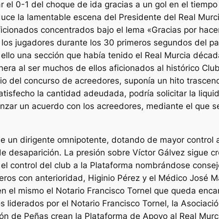
r el 0-1 del choque de ida gracias a un gol en el tiemp
uce la lamentable escena del Presidente del Real Murci
icionados concentrados bajo el lema «Gracias por hace
 los jugadores durante los 30 primeros segundos del pa
ello una sección que había tenido el Real Murcia déca
nera al ser muchos de ellos aficionados al histórico Clu
io del concurso de acreedores, suponía un hito trascen
tisfecho la cantidad adeudada, podría solicitar la liquid
nzar un acuerdo con los acreedores, mediante el que se 
 de un dirigente omnipotente, dotando de mayor control
 de desaparición. La presión sobre Víctor Gálvez sigue c
el control del club a la Plataforma nombrándose conseje
eros con anterioridad, Higinio Pérez y el Médico José 
en el mismo el Notario Francisco Tornel que queda en
s liderados por el Notario Francisco Tornel, la Asociaci
ión de Peñas crean la Plataforma de Apoyo al Real Murci