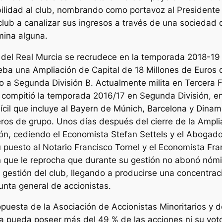
ilidad al club, nombrando como portavoz al Presidente d
club a canalizar sus ingresos a través de una sociedad d
mina alguna.
ón del Real Murcia se recrudece en la temporada 2018-19
ba una Ampliación de Capital de 18 Millones de Euros 
 a Segunda División B. Actualmente milita en Tercera F
 compitió la temporada 2016/17 en Segunda División, en 
iícil que incluye al Bayern de Múnich, Barcelona y Dina
ros de grupo. Unos días después del cierre de la Ampli
ón, cediendo el Economista Stefan Settels y el Abogad
su puesto al Notario Francisco Tornel y el Economista F
ión que le reprocha que durante su gestión no abonó nó
la gestión del club, llegando a producirse una concentra
unta general de accionistas.
opuesta de la Asociación de Accionistas Minoritarios y 
a pueda poseer más del 49 % de las acciones ni su voto