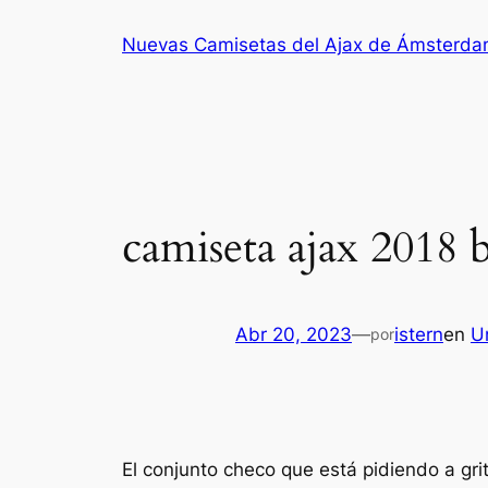
Saltar
Nuevas Camisetas del Ajax de Ámsterd
al
contenido
camiseta ajax 2018 b
Abr 20, 2023
—
istern
en
U
por
El conjunto checo que está pidiendo a gr