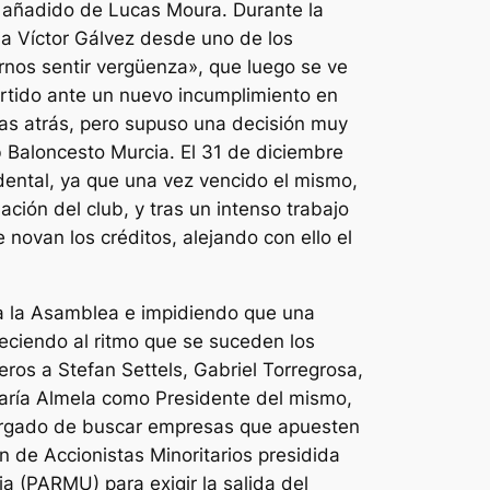
o añadido de Lucas Moura. Durante la
a Víctor Gálvez desde uno de los
rnos sentir vergüenza», que luego se ve
rtido ante un nuevo incumplimiento en
das atrás, pero supuso una decisión muy
b Baloncesto Murcia. El 31 de diciembre
dental, ya que una vez vencido el mismo,
ación del club, y tras un intenso trabajo
novan los créditos, alejando con ello el
 a la Asamblea e impidiendo que una
reciendo al ritmo que se suceden los
ros a Stefan Settels, Gabriel Torregrosa,
María Almela como Presidente del mismo,
cargado de buscar empresas que apuesten
ón de Accionistas Minoritarios presidida
a (PARMU) para exigir la salida del