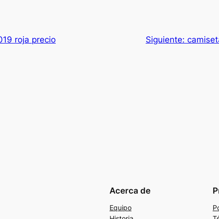
19 roja precio
Siguiente:
camiset
Acerca de
P
Equipo
Po
Historia
T