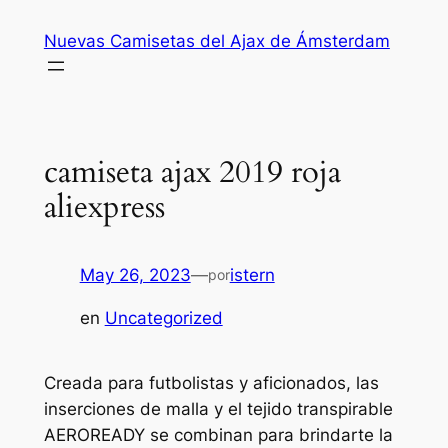
Saltar
Nuevas Camisetas del Ajax de Ámsterdam
al
contenido
camiseta ajax 2019 roja
aliexpress
May 26, 2023
—
istern
por
en
Uncategorized
Creada para futbolistas y aficionados, las
inserciones de malla y el tejido transpirable
AEROREADY se combinan para brindarte la