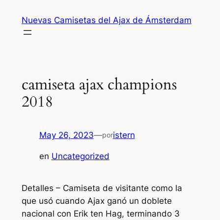
Saltar
Nuevas Camisetas del Ajax de Ámsterdam
al
contenido
camiseta ajax champions
2018
May 26, 2023
—
istern
por
en
Uncategorized
Detalles – Camiseta de visitante como la
que usó cuando Ajax ganó un doblete
nacional con Erik ten Hag, terminando 3