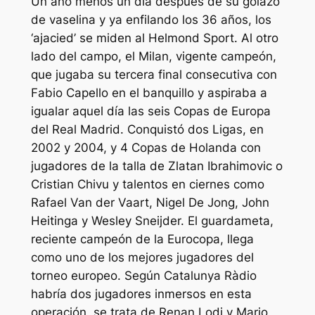
Un año menos un día después de su golazo
de vaselina y ya enfilando los 36 años, los
‘ajacied’ se miden al Helmond Sport. Al otro
lado del campo, el Milan, vigente campeón,
que jugaba su tercera final consecutiva con
Fabio Capello en el banquillo y aspiraba a
igualar aquel día las seis Copas de Europa
del Real Madrid. Conquistó dos Ligas, en
2002 y 2004, y 4 Copas de Holanda con
jugadores de la talla de Zlatan Ibrahimovic o
Cristian Chivu y talentos en ciernes como
Rafael Van der Vaart, Nigel De Jong, John
Heitinga y Wesley Sneijder. El guardameta,
reciente campeón de la Eurocopa, llega
como uno de los mejores jugadores del
torneo europeo. Según Catalunya Ràdio
habría dos jugadores inmersos en esta
operación, se trata de Renan Lodi y Mario