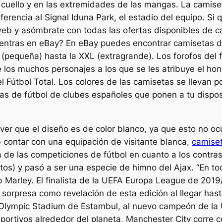
l cuello y en las extremidades de las mangas. La camis
encia al Signal Iduna Park, el estadio del equipo. Si qu
web y asómbrate con todas las ofertas disponibles de
entras en eBay? En eBay puedes encontrar camisetas d
 (pequeña) hasta la XXL (extragrande). Los forofos del 
 los muchos personajes a los que se les atribuye el ho
 Fútbol Total. Los colores de las camisetas se llevan p
as de fútbol de clubes españoles que ponen a tu dispos
 ver que el diseño es de color blanco, ya que esto no o
b contar con una equipación de visitante blanca,
camiset
 de las competiciones de fútbol en cuanto a los contrast
itos) y pasó a ser una especie de himno del Ajax. “En to
Marley. El finalista de la UEFA Europa League de 2019/2
o sorpresa como revelación de esta edición al llegar has
k Olympic Stadium de Estambul, al nuevo campeón de l
portivos alrededor del planeta, Manchester City corre 