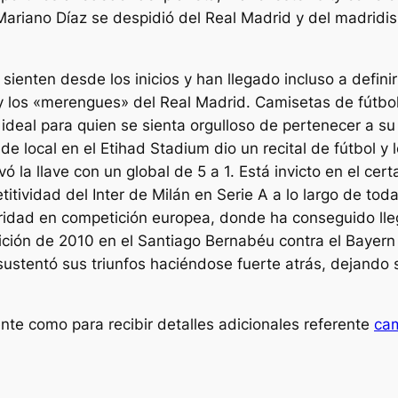
o. Mariano Díaz se despidió del Real Madrid y del madri
sienten desde los inicios y han llegado incluso a defini
 y los «merengues» del Real Madrid. Camisetas de fútbo
ideal para quien se sienta orgulloso de pertenecer a su 
de local en el Etihad Stadium dio un recital de fútbol y
evó la llave con un global de 5 a 1. Está invicto en el c
ividad del Inter de Milán en Serie A a lo largo de toda 
aridad en competición europea, donde ha conseguido lleg
ión de 2010 en el Santiago Bernabéu contra el Bayern 
sustentó sus triunfos haciéndose fuerte atrás, dejando s
nte como para recibir detalles adicionales referente
cam