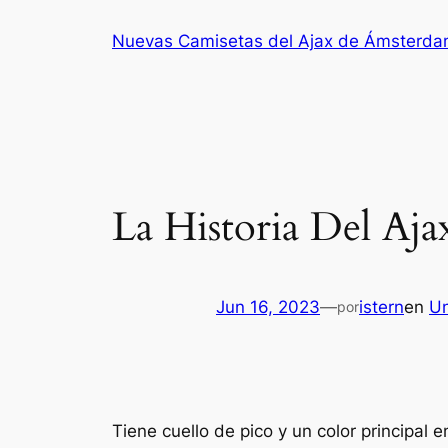
Saltar
Nuevas Camisetas del Ajax de Ámsterd
al
contenido
La Historia Del Aj
Jun 16, 2023
—
istern
en
Un
por
Tiene cuello de pico y un color principal