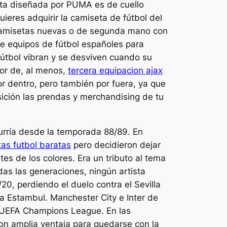
eta diseñada por PUMA es de cuello
ieres adquirir la camiseta de fútbol del
 camisetas nuevas o de segunda mano con
e equipos de fútbol españoles para
fútbol vibran y se desviven cuando su
nor de, al menos,
tercera equipacion ajax
or dentro, pero también por fuera, ya que
ición las prendas y merchandising de tu
curría desde la temporada 88/89. En
as futbol baratas
pero decidieron dejar
es de los colores. Era un tributo al tema
das las generaciones, ningún artista
0, perdiendo el duelo contra el Sevilla
ta Estambul. Manchester City e Inter de
a UEFA Champions League. En las
con amplia ventaja para quedarse con la