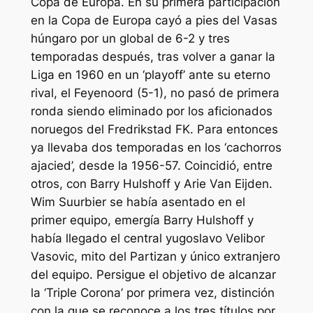
Copa de Europa. En su primera participación
en la Copa de Europa cayó a pies del Vasas
húngaro por un global de 6-2 y tres
temporadas después, tras volver a ganar la
Liga en 1960 en un ‘playoff’ ante su eterno
rival, el Feyenoord (5-1), no pasó de primera
ronda siendo eliminado por los aficionados
noruegos del Fredrikstad FK. Para entonces
ya llevaba dos temporadas en los ‘cachorros
ajacied’, desde la 1956-57. Coincidió, entre
otros, con Barry Hulshoff y Arie Van Eijden.
Wim Suurbier se había asentado en el
primer equipo, emergía Barry Hulshoff y
había llegado el central yugoslavo Velibor
Vasovic, mito del Partizan y único extranjero
del equipo. Persigue el objetivo de alcanzar
la ‘Triple Corona’ por primera vez, distinción
con la que se reconoce a los tres títulos por