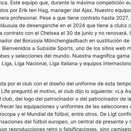
lanca. Este equipo que, durante la máxima competición 
dos por Erik ten Hag, manager del Ajax. Nuestro equip
nera profesional. Pese a que tiene contrato hasta 2027,
láusula de desenganche en el 2024 que tiene a clubs c
 contrato con el Chelsea el 30 de junio y no renovará.
nador del Borussia Mönchengladbach en sustitución de D
 Bienvenidos a Subside Sports, uno de los sitios web m
lubes y selecciones del mundo. Nuestra magnífica gama 
 Liga, Liga Nacional, Liga Italiana y equipos internacio
zada por el club con el diseño del uniforme de esta tem
x Life preguntó el motivo, el club dijo lo siguiente: «La 
 club, del logo del patrocinador o del patrocinador de 
ofrecer las equipaciones y uniformes de las seleccione
ocopa y el Mundial de fútbol, entre otros. De Ligt confi
nsaciones del fútbol europeo, un central de presente y
 son reproducciones retro o falsificaciones, sino camiset