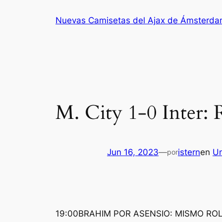
Saltar
Nuevas Camisetas del Ajax de Ámsterd
al
contenido
M. City 1-0 Inter:
Jun 16, 2023
—
istern
en
Un
por
19:00BRAHIM POR ASENSIO: MISMO ROL, DI