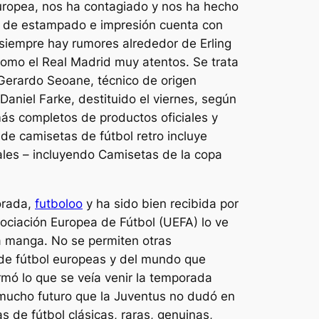
europea, nos ha contagiado y nos ha hecho
o de estampado e impresión cuenta con
 siempre hay rumores alrededor de Erling
omo el Real Madrid muy atentos. Se trata
 Gerardo Seoane, técnico de origen
aniel Farke, destituido el viernes, según
ás completos de productos oficiales y
de camisetas de fútbol retro incluye
nales – incluyendo Camisetas de la copa
porada,
futboloo
y ha sido bien recibida por
Asociación Europea de Fútbol (UEFA) lo ve
la manga. No se permiten otras
s de fútbol europeas y del mundo que
rmó lo que se veía venir la temporada
 mucho futuro que la Juventus no dudó en
as de fútbol clásicas, raras, genuinas,