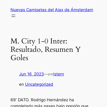
Saltar
Nuevas Camisetas del Ajax de Ámsterdam
al
contenido
M. City 1-0 Inter:
Resultado, Resumen Y
Goles
Jun 16, 2023
—
istern
por
en
Uncategorized
69′ DATO. Rodrigo Hernández ha
completado más pases bajo presión que