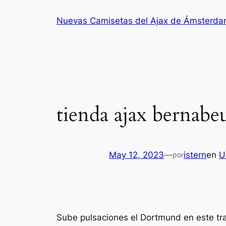
Saltar
Nuevas Camisetas del Ajax de Ámsterd
al
contenido
tienda ajax bernabe
May 12, 2023
—
istern
en
U
por
Sube pulsaciones el Dortmund en este tra