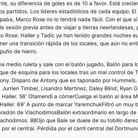
nte, su diferencia de goles es de 10 a favor. Está creci
os partidos. Los líderes estadísticos de cada equipo. El
aba, Marco Rose no lo tendrá nada fácil. Con el que sí 
a sesión previa antes de viajar a tierras neerlandesas, 
o Rose. Haller y Tadic ya han tenido grandes noches e
ner una transición rápida de los locales, que aún no ent
 puño de hierro.
na medio ruleta y sale con el balón jugado. Balón para l
que de esquina para los locales tras un mal control de 
tony. Disparo de Antony que es taponado por Hummels. A
Jurrien Timber, Lisandro Martínez, Daley Blind; Ryan 
 Haller. 56′ Otamendi a córnerCuelga el balón al área 
Haller. 69′ A punto de marcar YaremchukFiltró un muy 
paradón de VlachodimosBalón extraordinario en largo de 
lachodimos. 88Ojo que Bale se duele de su tobillo der
or el central. Pérdida por el carril central del Dortmun