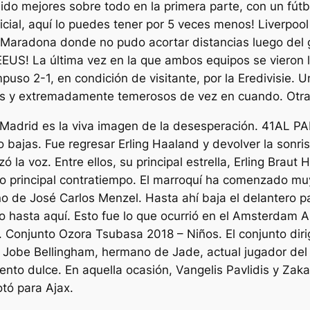
ido mejores sobre todo en la primera parte, con un fútb
icial, aquí lo puedes tener por 5 veces menos! Liverpoo
 Maradona donde no pudo acortar distancias luego del g
a última vez en la que ambos equipos se vieron las 
so 2-1, en condición de visitante, por la Eredivisie. U
cos y extremadamente temerosos de vez en cuando. Otra
el Madrid es la viva imagen de la desesperación. 41AL 
o bajas. Fue regresar Erling Haaland y devolver la sonr
 la voz. Entre ellos, su principal estrella, Erling Braut
o principal contratiempo. El marroquí ha comenzado muy 
ano de José Carlos Menzel. Hasta ahí baja el delantero 
o hasta aquí. Esto fue lo que ocurrió en el Amsterdam
. Conjunto Ozora Tsubasa 2018 – Niños. El conjunto dir
Jobe Bellingham, hermano de Jade, actual jugador del c
nto dulce. En aquella ocasión, Vangelis Pavlidis y Zakar
otó para Ajax.