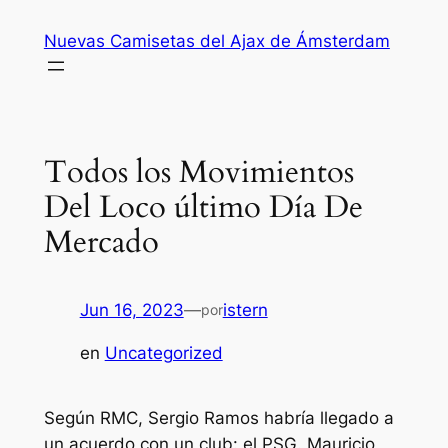
Saltar
Nuevas Camisetas del Ajax de Ámsterdam
al
contenido
Todos los Movimientos
Del Loco último Día De
Mercado
Jun 16, 2023
—
istern
por
en
Uncategorized
Según RMC, Sergio Ramos habría llegado a
un acuerdo con un club: el PSG. Mauricio