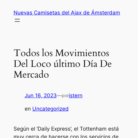
Saltar
Nuevas Camisetas del Ajax de Ámsterdam
al
contenido
Todos los Movimientos
Del Loco último Día De
Mercado
Jun 16, 2023
—
istern
por
en
Uncategorized
Según el ‘Daily Express’, el Tottenham está
muy cerca de hacerse con los servicios de