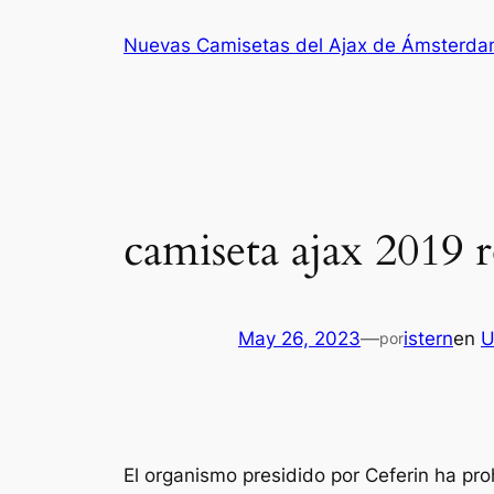
Saltar
Nuevas Camisetas del Ajax de Ámsterd
al
contenido
camiseta ajax 2019 
May 26, 2023
—
istern
en
U
por
El organismo presidido por Ceferin ha pr