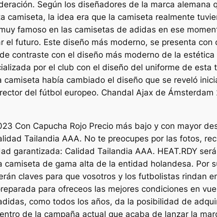
federación. Según los diseñadores de la marca alemana 
ta camiseta, la idea era que la camiseta realmente tuvi
o muy famoso en las camisetas de adidas en ese moment
ar el futuro. Este diseño más moderno, se presenta con d
ir de contraste con el diseño más moderno de la estétic
cializada por el club con el diseño del uniforme de esta
a camiseta había cambiado el diseño que se reveló inic
 rector del fútbol europeo. Chandal Ajax de Ámsterda
23 Con Capucha Rojo Precio más bajo y con mayor desc
ad Tailandia AAA. No te preocupes por las fotos, rec
dad garantizada: Calidad Tailandia AAA. HEAT.RDY será 
 la camiseta de gama alta de la entidad holandesa. Por 
serán claves para que vosotros y los futbolistas rindan 
preparada para ofreceos las mejores condiciones en vue
 adidas, como todos los años, da la posibilidad de adqu
ntro de la campaña actual que acaba de lanzar la marc