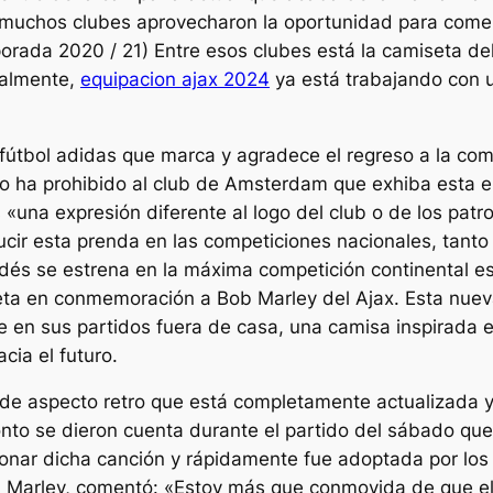
, muchos clubes aprovecharon la oportunidad para come
mporada 2020 / 21) Entre esos clubes está la camiseta d
ialmente,
equipacion ajax 2024
ya está trabajando con u
fútbol adidas que marca y agradece el regreso a la co
peo ha prohibido al club de Amsterdam que exhiba esta e
«una expresión diferente al logo del club o de los patr
 lucir esta prenda en las competiciones nacionales, tant
dés se estrena en la máxima competición continental es
seta en conmemoración a Bob Marley del Ajax. Esta nue
e en sus partidos fuera de casa, una camisa inspirada e
cia el futuro.
e aspecto retro que está completamente actualizada y 
to se dieron cuenta durante el partido del sábado que 
onar dicha canción y rápidamente fue adoptada por los
la Marley, comentó: «Estoy más que conmovida de que el 