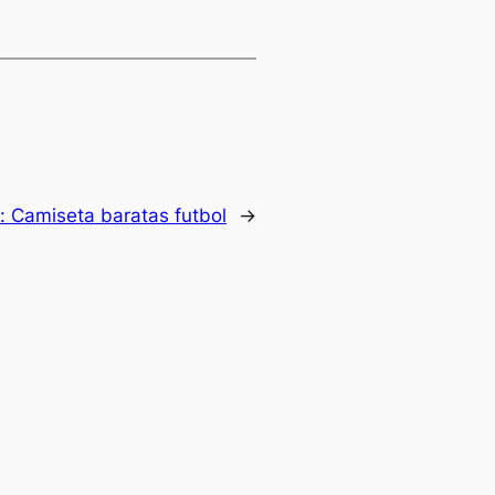
e:
Camiseta baratas futbol
→