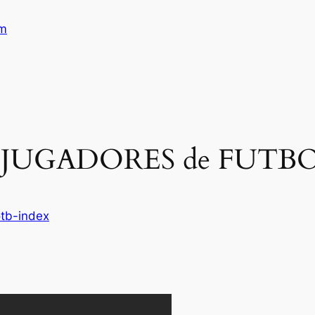
am
S JUGADORES de FUTBO
otb-index