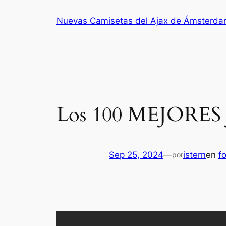
Saltar
Nuevas Camisetas del Ajax de Ámsterd
al
contenido
Los 100 MEJORE
Sep 25, 2024
—
istern
en
f
por