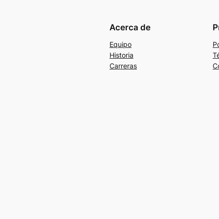
Acerca de
P
Equipo
Po
Historia
T
Carreras
C