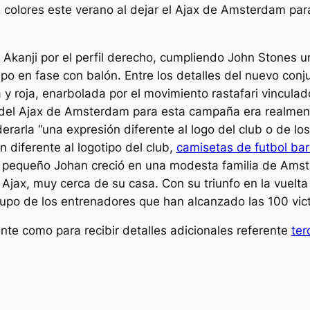
colores este verano al dejar el Ajax de Amsterdam para
Akanji por el perfil derecho, cumpliendo John Stones un r
o en fase con balón. Entre los detalles del nuevo conj
 roja, enarbolada por el movimiento rastafari vinculado a
del Ajax de Amsterdam para esta campaña era realmente 
derarla “una expresión diferente al logo del club o de l
 diferente al logotipo del club,
camisetas de futbol ba
 El pequeño Johan creció en una modesta familia de Ams
Ajax, muy cerca de su casa. Con su triunfo en la vuelta
rupo de los entrenadores que han alcanzado las 100 vi
nte como para recibir detalles adicionales referente
ter