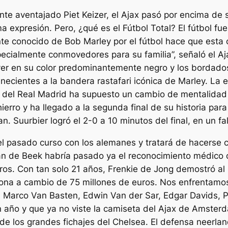
nte aventajado Piet Keizer, el Ajax pasó por encima de s
a expresión. Pero, ¿qué es el Fútbol Total? El fútbol fu
e conocido de Bob Marley por el fútbol hace que esta c
pecialmente conmovedores para su familia”, señaló el A
 en su color predominantemente negro y los bordados y 
tenecientes a la bandera rastafari icónica de Marley. La e
 del Real Madrid ha supuesto un cambio de mentalidad
rro y ha llegado a la segunda final de su historia para 
. Suurbier logró el 2-0 a 10 minutos del final, en un fa
l pasado curso con los alemanes y tratará de hacerse c
Van de Beek habría pasado ya el reconocimiento médico
euros. Con tan solo 21 años, Frenkie de Jong demostró 
na a cambio de 75 millones de euros. Nos enfrentamos a
 Marco Van Basten, Edwin Van der Sar, Edgar Davids, Pat
an año y que ya no viste la camiseta del Ajax de Amster
de los grandes fichajes del Chelsea. El defensa neerlan