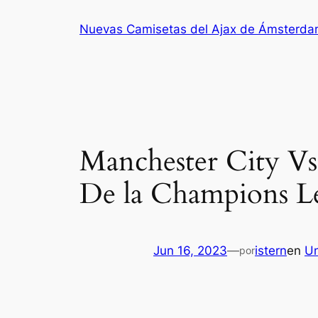
Saltar
Nuevas Camisetas del Ajax de Ámsterd
al
contenido
Manchester City Vs.
De la Champions L
Jun 16, 2023
—
istern
en
Un
por